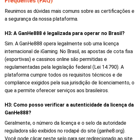
Frequentes (FAQ)
Reunimos as dúvidas mais comuns sobre as certificações e
a segurança da nossa plataforma.
H3: A GanHe888 é legalizada para operar no Brasil?
Sim. A GanHe888 opera legalmente sob uma licença
internacional de iGaming. No Brasil, as apostas de cota fixa
(esportivas) e cassinos online são permitidas e
regulamentadas pela legislação federal (Lei 14.790). A
plataforma cumpre todos os requisitos técnicos e de
compliance exigidos pela sua jurisdição de licenciamento, o
que a permite oferecer serviços aos brasileiros.
H3: Como posso verificar a autenticidade da licença da
GanHe888?
Geralmente, o número da licença e o selo da autoridade
reguladora são exibidos no rodapé do site (ganhe8.org).
Você pode clicar neste selo para ser redirecionado ao site