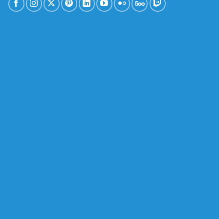
Contato GanHe888
Brand:
GanHe888
Address:
Rua 540, Belo Horizonte
Phone:
+55 23 92298-9797
Email:
contact@ganhe8.org
Website:
https://ganhe8.org
Hashtags:
#