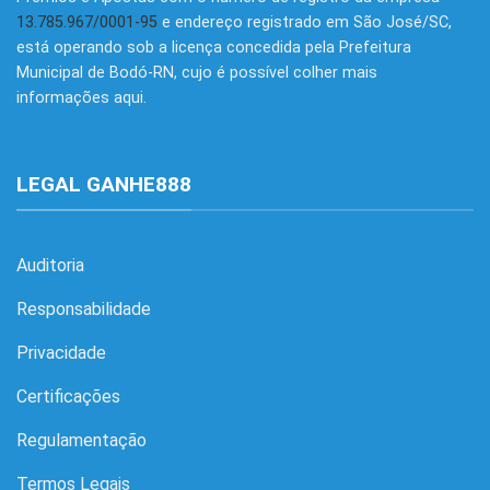
13.785.967/0001-95
e endereço registrado em São José/SC,
está operando sob a licença concedida pela Prefeitura
Municipal de Bodó-RN, cujo é possível colher mais
informações
aqui
.
LEGAL GANHE888
Auditoria
Responsabilidade
Privacidade
Certificações
Regulamentação
Termos Legais