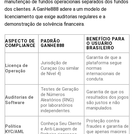
manutenção de fundos operacionais separados dos fundos
dos clientes. A GanHe888 adere a um modelo de
licenciamento que exige auditorias regulares e a
demonstração de solvência financeira.
BENEFÍCIO PARA
ASPECTO DE
PADRÃO
O USUÁRIO
COMPLIANCE
GANHE888
BRASILEIRO
Garantia de que a
Jurisdição de
plataforma segue
Licença de
Curaçao (ou similar
normas
Operação
de Nível 4)
internacionais de
conduta.
Testes de Geração
Garantia de que os
de Números
Auditorias de
resultados dos jogos
Aleatórios (RNG)
Software
são justos e não
por laboratórios
manipulados.
independentes.
Proteção contra
Conheça Seu Cliente
Política
fraudes e garantia de
e Anti-Lavagem de
KYC/AML
que apenas maiores