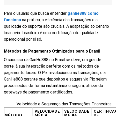
Para o usuário que busca entender
ganhe888 como
funciona
na prática, a eficiência das transações e a
qualidade do suporte são cruciais. A adaptação ao cenário
financeiro brasileiro é uma certificação de qualidade
operacional por si só.
Métodos de Pagamento Otimizados para o Brasil
O sucesso da GanHe888 no Brasil se deve, em grande
parte, à sua integração perfeita com os métodos de
pagamento locais. O Pix revolucionou as transações, e a
GanHe888 garante que depósitos e saques via Pix sejam
processados de forma instantânea e segura, utilizando
gateways de pagamento certificados.
Velocidade e Segurança das Transações Financeiras
VELOCIDADE
VELOCIDADE
CERTIFIC
MÉTODO
MÉDIA
MÉDIA
DE