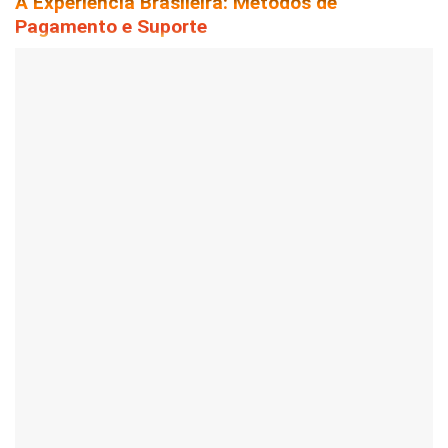
A Experiência Brasileira: Métodos de
Pagamento e Suporte