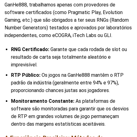
GanHe888, trabalhamos apenas com provedores de
software certificados (como Pragmatic Play, Evolution
Gaming, etc.) que são obrigados a ter seus RNGs (Random
Number Generators) testados e aprovados por laboratórios
independentes, como eCOGRA, iTech Labs ou GLI.
RNG Certificado:
Garante que cada rodada de slot ou
resultado de carta seja totalmente aleatório e
imprevisível.
RTP Público:
Os jogos na GanHe888 mantêm o RTP
padrão da indústria (geralmente entre 94% e 97%),
proporcionando chances justas aos jogadores.
Monitoramento Constante:
As plataformas de
software são monitoradas para garantir que os desvios
de RTP em grandes volumes de jogo permaneçam
dentro das margens estatísticas aceitáveis.