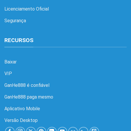
Licenciamento Oficial
Segurança
RECURSOS
Baixar
VIP
GanHe888 é confiável
GanHe888 paga mesmo
Aplicativo Mobile
Versão Desktop