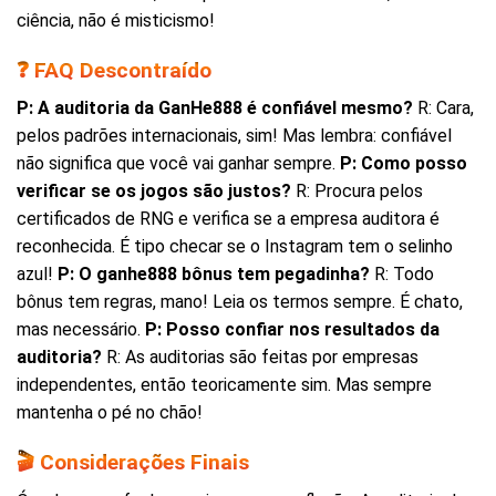
ciência, não é misticismo!
❓ FAQ Descontraído
P: A auditoria da GanHe888 é confiável mesmo?
R: Cara,
pelos padrões internacionais, sim! Mas lembra: confiável
não significa que você vai ganhar sempre.
P: Como posso
verificar se os jogos são justos?
R: Procura pelos
certificados de RNG e verifica se a empresa auditora é
reconhecida. É tipo checar se o Instagram tem o selinho
azul!
P: O ganhe888 bônus tem pegadinha?
R: Todo
bônus tem regras, mano! Leia os termos sempre. É chato,
mas necessário.
P: Posso confiar nos resultados da
auditoria?
R: As auditorias são feitas por empresas
independentes, então teoricamente sim. Mas sempre
mantenha o pé no chão!
🎬 Considerações Finais