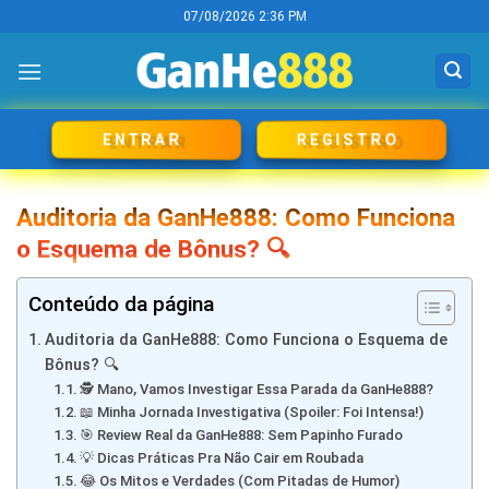
Skip
07/08/2026 2:36 PM
to
content
REGISTRO
ENTRAR
Auditoria da GanHe888: Como Funciona
o Esquema de Bônus? 🔍
Conteúdo da página
Auditoria da GanHe888: Como Funciona o Esquema de
Bônus? 🔍
🕵️ Mano, Vamos Investigar Essa Parada da GanHe888?
📖 Minha Jornada Investigativa (Spoiler: Foi Intensa!)
🎯 Review Real da GanHe888: Sem Papinho Furado
💡 Dicas Práticas Pra Não Cair em Roubada
😂 Os Mitos e Verdades (Com Pitadas de Humor)