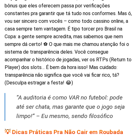
bônus que eles oferecem passa por verificações
constantes pra garantir que tá tudo nos conformes. Mas ó,
vou ser sincero com vocês – como todo cassino online, a
casa sempre tem vantagem. É tipo torcer pro Brasil na
Copa: a gente sempre acredita, mas sabemos que nem
sempre dá certo! ⚽ O que mais me chamou atenção foi o
sistema de transparência deles. Você consegue
acompanhar o histórico de jogadas, ver os RTPs (Return to
Player) dos slots… É bem da hora isso! Mas cuidado:
transparência não significa que você vai ficar rico, tá?
(Desculpa estragar a festa! 😂)
“A auditoria é como VAR no futebol: pode
até ser chata, mas garante que o jogo seja
limpo!” – Eu mesmo, sendo filosófico
💡 Dicas Práticas Pra Não Cair em Roubada