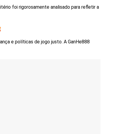
rio foi rigorosamente analisado para refletir a
8
rança e políticas de jogo justo. A GanHe888