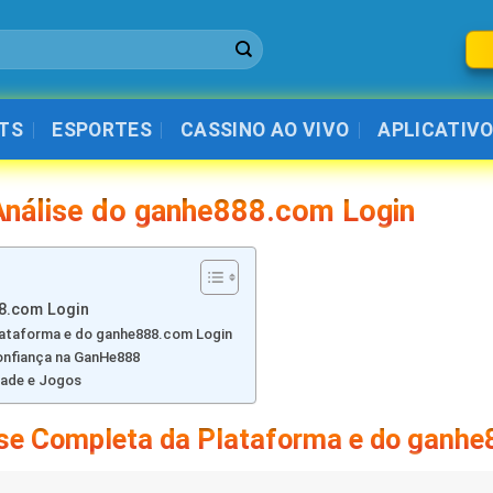
TS
ESPORTES
CASSINO AO VIVO
APLICATIV
Análise do ganhe888.com Login
8.com Login
lataforma e do ganhe888.com Login
Confiança na GanHe888
dade e Jogos
ise Completa da Plataforma e do ganh