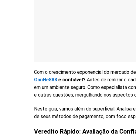
Com o crescimento exponencial do mercado de c
GanHe888
é confiável?
Antes de realizar o cad
em um ambiente seguro. Como especialista com 
e outras questões, mergulhando nos aspectos 
Neste guia, vamos além do superficial. Analisar
de seus métodos de pagamento, com foco especi
Veredito Rápido: Avaliação da Conf