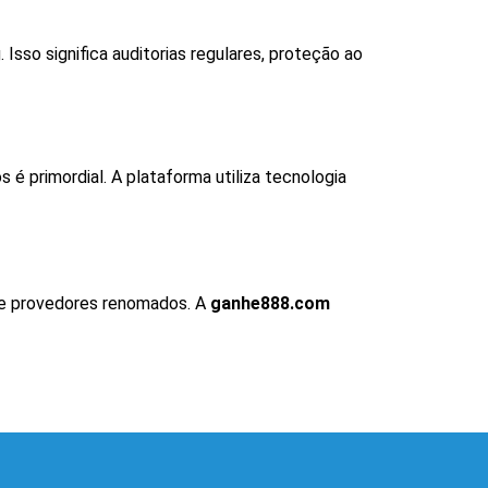
sso significa auditorias regulares, proteção ao
 é primordial. A plataforma utiliza tecnologia
 de provedores renomados. A
ganhe888.com
Contato GanHe888