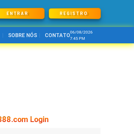
REGISTRO
ENTRAR
06/08/2026
O
SOBRE NÓS
CONTATO
7:45 PM
e888.com Login