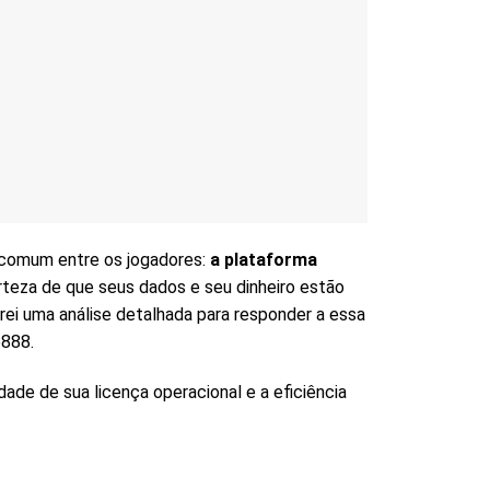
 comum entre os jogadores:
a plataforma
erteza de que seus dados e seu dinheiro estão
ei uma análise detalhada para responder a essa
e888.
lidade de sua licença operacional e a eficiência