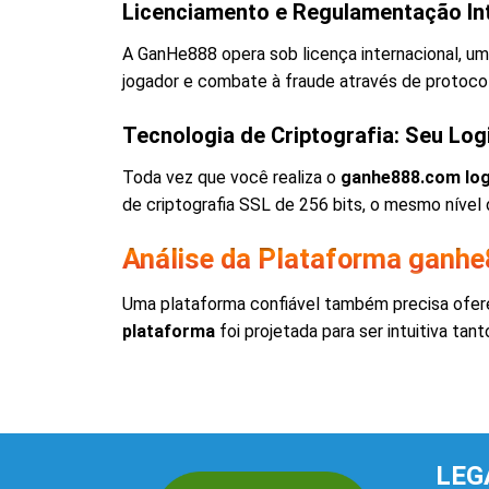
Licenciamento e Regulamentação In
A GanHe888 opera sob licença internacional, uma
jogador e combate à fraude através de protocolo
Tecnologia de Criptografia: Seu Lo
Toda vez que você realiza o
ganhe888.com log
de criptografia SSL de 256 bits, o mesmo nível 
Análise da Plataforma ganhe
Uma plataforma confiável também precisa ofere
plataforma
foi projetada para ser intuitiva ta
LEG